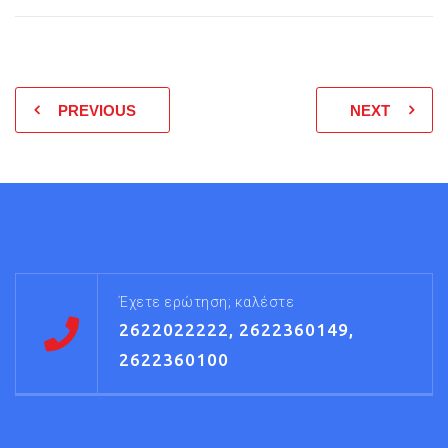
PREVIOUS
NEXT
Έχετε ερώτηση; καλέστε
2622022222, 2622360149,
2622360100